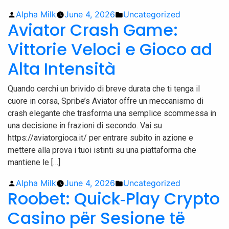
Posted
Posted
Alpha Milk
June 4, 2026
Uncategorized
Aviator Crash Game:
by
in
Vittorie Veloci e Gioco ad
Alta Intensità
Quando cerchi un brivido di breve durata che ti tenga il
cuore in corsa, Spribe’s Aviator offre un meccanismo di
crash elegante che trasforma una semplice scommessa in
una decisione in frazioni di secondo. Vai su
https://aviatorgioca.it/ per entrare subito in azione e
mettere alla prova i tuoi istinti su una piattaforma che
mantiene le […]
Posted
Posted
Alpha Milk
June 4, 2026
Uncategorized
Roobet: Quick‑Play Crypto
by
in
Casino për Sesione të