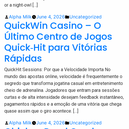
or a night‑owl […]
Posted
Posted
Alpha Milk
June 4, 2026
Uncategorized
QuickWin Casino – O
by
in
Último Centro de Jogos
Quick‑Hit para Vitórias
Rápidas
QuickHit Sessions: Por que a Velocidade Importa No
mundo das apostas online, velocidade é frequentemente o
segredo que transforma jogatina casual em entretenimento
cheio de adrenalina. Jogadores que entram para sessões
curtas e de alta intensidade desejam feedback instantâneo,
pagamentos rápidos e a emoção de uma vitória que chega
quase assim que o giro acontece. […]
Posted
Posted
Alpha Milk
June 4, 2026
Uncategorized