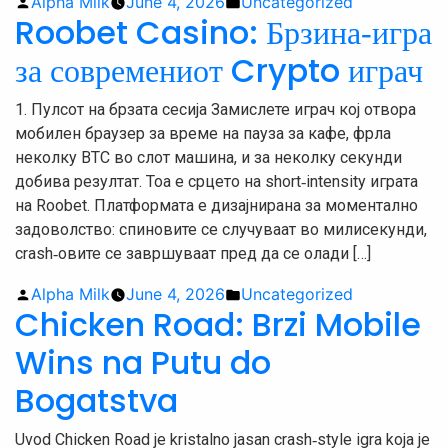
Posted
Posted
Alpha Milk
June 4, 2026
Uncategorized
Roobet Casino: Брзина‑игра
by
in
за современиот Crypto играч
1. Пулсот на брзата сесија Замислете играч кој отвора
мобилен браузер за време на пауза за кафе, фрла
неколку BTC во слот машина, и за неколку секунди
добива резултат. Тоа е срцето на short‑intensity играта
на Roobet. Платформата е дизајнирана за моментално
задоволство: спиновите се случуваат во милисекунди,
crash‑овите се завршуваат пред да се олади […]
Posted
Posted
Alpha Milk
June 4, 2026
Uncategorized
Chicken Road: Brzi Mobile
by
in
Wins na Putu do
Bogatstva
Uvod Chicken Road je kristalno jasan crash‑style igra koja je