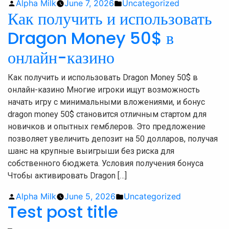
Posted
Posted
Alpha Milk
June 7, 2026
Uncategorized
Как получить и использовать
by
in
Dragon Money 50$ в
онлайн-казино
Как получить и использовать Dragon Money 50$ в
онлайн-казино Многие игроки ищут возможность
начать игру с минимальными вложениями, и бонус
dragon money 50$ становится отличным стартом для
новичков и опытных гемблеров. Это предложение
позволяет увеличить депозит на 50 долларов, получая
шанс на крупные выигрыши без риска для
собственного бюджета. Условия получения бонуса
Чтобы активировать Dragon […]
Posted
Posted
Alpha Milk
June 5, 2026
Uncategorized
Test post title
by
in