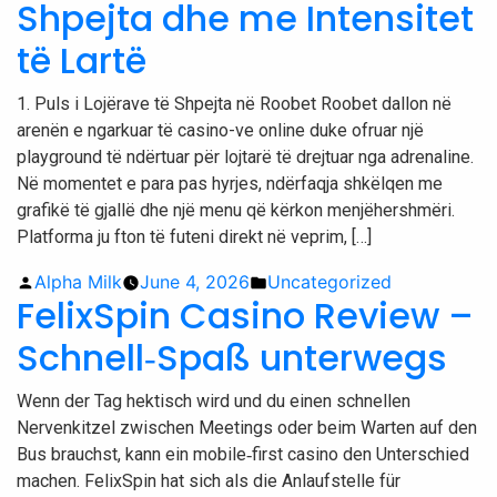
Shpejta dhe me Intensitet
të Lartë
1. Puls i Lojërave të Shpejta në Roobet Roobet dallon në
arenën e ngarkuar të casino-ve online duke ofruar një
playground të ndërtuar për lojtarë të drejtuar nga adrenaline.
Në momentet e para pas hyrjes, ndërfaqja shkëlqen me
grafikë të gjallë dhe një menu që kërkon menjëhershmëri.
Platforma ju fton të futeni direkt në veprim, […]
Posted
Posted
Alpha Milk
June 4, 2026
Uncategorized
FelixSpin Casino Review –
by
in
Schnell‑Spaß unterwegs
Wenn der Tag hektisch wird und du einen schnellen
Nervenkitzel zwischen Meetings oder beim Warten auf den
Bus brauchst, kann ein mobile‑first casino den Unterschied
machen. FelixSpin hat sich als die Anlaufstelle für