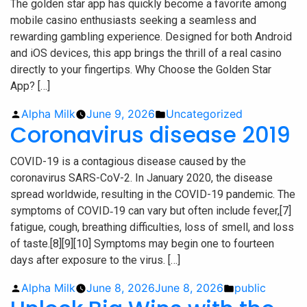
The golden star app has quickly become a favorite among
mobile casino enthusiasts seeking a seamless and
rewarding gambling experience. Designed for both Android
and iOS devices, this app brings the thrill of a real casino
directly to your fingertips. Why Choose the Golden Star
App? […]
Posted
Posted
Alpha Milk
June 9, 2026
Uncategorized
Coronavirus disease 2019
by
in
COVID-19 is a contagious disease caused by the
coronavirus SARS-CoV-2. In January 2020, the disease
spread worldwide, resulting in the COVID-19 pandemic. The
symptoms of COVID‑19 can vary but often include fever,[7]
fatigue, cough, breathing difficulties, loss of smell, and loss
of taste.[8][9][10] Symptoms may begin one to fourteen
days after exposure to the virus. […]
Posted
Posted
Alpha Milk
June 8, 2026
June 8, 2026
public
by
in