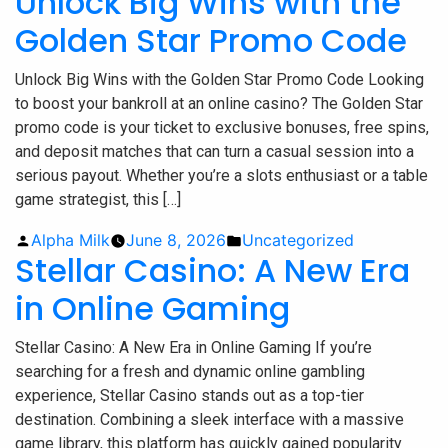
Unlock Big Wins with the
Golden Star Promo Code
Unlock Big Wins with the Golden Star Promo Code Looking
to boost your bankroll at an online casino? The Golden Star
promo code is your ticket to exclusive bonuses, free spins,
and deposit matches that can turn a casual session into a
serious payout. Whether you’re a slots enthusiast or a table
game strategist, this […]
Posted
Posted
Alpha Milk
June 8, 2026
Uncategorized
Stellar Casino: A New Era
by
in
in Online Gaming
Stellar Casino: A New Era in Online Gaming If you’re
searching for a fresh and dynamic online gambling
experience, Stellar Casino stands out as a top-tier
destination. Combining a sleek interface with a massive
game library, this platform has quickly gained popularity