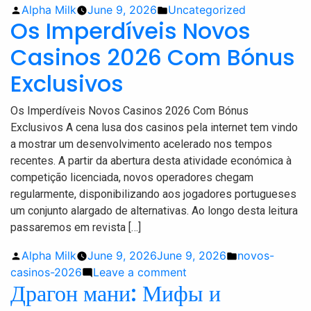
Posted
Posted
Alpha Milk
June 9, 2026
Uncategorized
Os Imperdíveis Novos
by
in
Casinos 2026 Com Bónus
Exclusivos
Os Imperdíveis Novos Casinos 2026 Com Bónus
Exclusivos A cena lusa dos casinos pela internet tem vindo
a mostrar um desenvolvimento acelerado nos tempos
recentes. A partir da abertura desta atividade económica à
competição licenciada, novos operadores chegam
regularmente, disponibilizando aos jogadores portugueses
um conjunto alargado de alternativas. Ao longo desta leitura
passaremos em revista […]
Posted
Posted
Alpha Milk
June 9, 2026
June 9, 2026
novos-
by
on
in
casinos-2026
Leave a comment
Драгон мани: Мифы и
Os
Imperdíveis