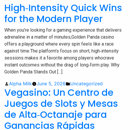
High‑Intensity Quick Wins
for the Modern Player
When you’re looking for a gaming experience that delivers
adrenaline in a matter of minutes,Golden Panda casino
offers a playground where every spin feels like a race
against time.The platform’s focus on short, high‑intensity
sessions makes it a favorite among players whocrave
instant outcomes without the drag of long‑form play. Why
Golden Panda Stands Out […]
Posted
Posted
Alpha Milk
June 5, 2026
Uncategorized
Vegasino: Un Centro de
by
in
Juegos de Slots y Mesas
de Alta‑Octanaje para
Ganancias Rápidas