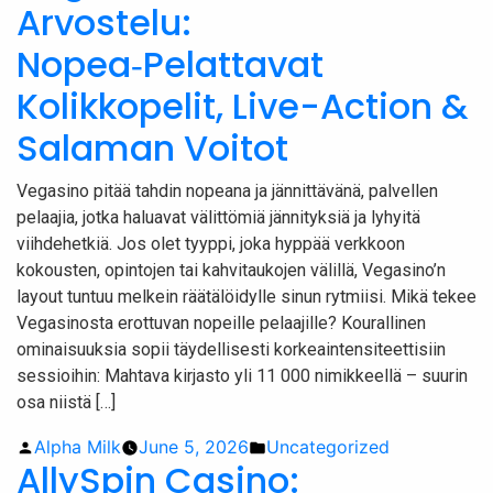
Arvostelu:
Nopea‑Pelattavat
Kolikkopelit, Live-Action &
Salaman Voitot
Vegasino pitää tahdin nopeana ja jännittävänä, palvellen
pelaajia, jotka haluavat välittömiä jännityksiä ja lyhyitä
viihdehetkiä. Jos olet tyyppi, joka hyppää verkkoon
kokousten, opintojen tai kahvitaukojen välillä, Vegasino’n
layout tuntuu melkein räätälöidylle sinun rytmiisi. Mikä tekee
Vegasinosta erottuvan nopeille pelaajille? Kourallinen
ominaisuuksia sopii täydellisesti korkeaintensiteettisiin
sessioihin: Mahtava kirjasto yli 11 000 nimikkeellä – suurin
osa niistä […]
Posted
Posted
Alpha Milk
June 5, 2026
Uncategorized
AllySpin Casino:
by
in