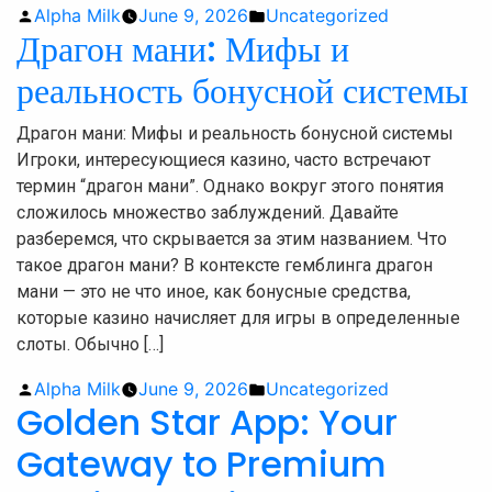
Posted
Posted
Alpha Milk
June 9, 2026
Uncategorized
Драгон мани: Мифы и
by
in
реальность бонусной системы
Драгон мани: Мифы и реальность бонусной системы
Игроки, интересующиеся казино, часто встречают
термин “драгон мани”. Однако вокруг этого понятия
сложилось множество заблуждений. Давайте
разберемся, что скрывается за этим названием. Что
такое драгон мани? В контексте гемблинга драгон
мани — это не что иное, как бонусные средства,
которые казино начисляет для игры в определенные
слоты. Обычно […]
Posted
Posted
Alpha Milk
June 9, 2026
Uncategorized
Golden Star App: Your
by
in
Gateway to Premium