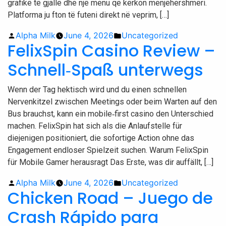
grafikë të gjallë dhe një menu që kërkon menjëhershmëri.
Platforma ju fton të futeni direkt në veprim, […]
Posted
Posted
Alpha Milk
June 4, 2026
Uncategorized
FelixSpin Casino Review –
by
in
Schnell‑Spaß unterwegs
Wenn der Tag hektisch wird und du einen schnellen
Nervenkitzel zwischen Meetings oder beim Warten auf den
Bus brauchst, kann ein mobile‑first casino den Unterschied
machen. FelixSpin hat sich als die Anlaufstelle für
diejenigen positioniert, die sofortige Action ohne das
Engagement endloser Spielzeit suchen. Warum FelixSpin
für Mobile Gamer herausragt Das Erste, was dir auffällt, […]
Posted
Posted
Alpha Milk
June 4, 2026
Uncategorized
Chicken Road – Juego de
by
in
Crash Rápido para