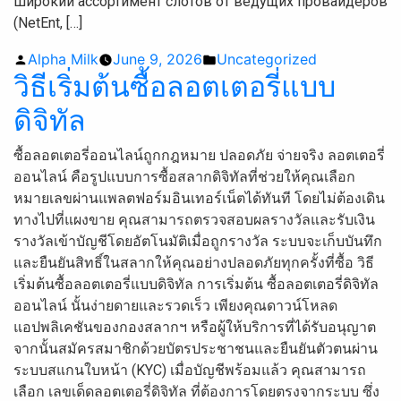
широкий ассортимент слотов от ведущих провайдеров
(NetEnt, […]
Posted
Posted
Alpha Milk
June 9, 2026
Uncategorized
วิธีเริ่มต้นซื้อลอตเตอรี่แบบ
by
in
ดิจิทัล
ซื้อลอตเตอรี่ออนไลน์ถูกกฎหมาย ปลอดภัย จ่ายจริง ลอตเตอรี่
ออนไลน์ คือรูปแบบการซื้อสลากดิจิทัลที่ช่วยให้คุณเลือก
หมายเลขผ่านแพลตฟอร์มอินเทอร์เน็ตได้ทันที โดยไม่ต้องเดิน
ทางไปที่แผงขาย คุณสามารถตรวจสอบผลรางวัลและรับเงิน
รางวัลเข้าบัญชีโดยอัตโนมัติเมื่อถูกรางวัล ระบบจะเก็บบันทึก
และยืนยันสิทธิ์ในสลากให้คุณอย่างปลอดภัยทุกครั้งที่ซื้อ วิธี
เริ่มต้นซื้อลอตเตอรี่แบบดิจิทัล การเริ่มต้น ซื้อลอตเตอรี่ดิจิทัล
ออนไลน์ นั้นง่ายดายและรวดเร็ว เพียงคุณดาวน์โหลด
แอปพลิเคชันของกองสลากฯ หรือผู้ให้บริการที่ได้รับอนุญาต
จากนั้นสมัครสมาชิกด้วยบัตรประชาชนและยืนยันตัวตนผ่าน
ระบบสแกนใบหน้า (KYC) เมื่อบัญชีพร้อมแล้ว คุณสามารถ
เลือก เลขเด็ดลอตเตอรี่ดิจิทัล ที่ต้องการโดยตรงจากระบบ ซึ่ง