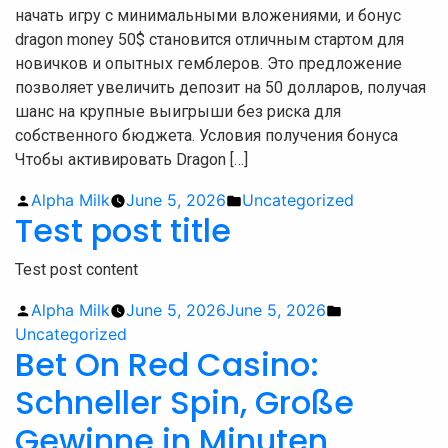
начать игру с минимальными вложениями, и бонус
dragon money 50$ становится отличным стартом для
новичков и опытных гемблеров. Это предложение
позволяет увеличить депозит на 50 долларов, получая
шанс на крупные выигрыши без риска для
собственного бюджета. Условия получения бонуса
Чтобы активировать Dragon […]
Posted
Posted
Alpha Milk
June 5, 2026
Uncategorized
Test post title
by
in
Test post content
Posted
Posted
Alpha Milk
June 5, 2026
June 5, 2026
by
in
Uncategorized
Bet On Red Casino:
Schneller Spin, Große
Gewinne in Minuten