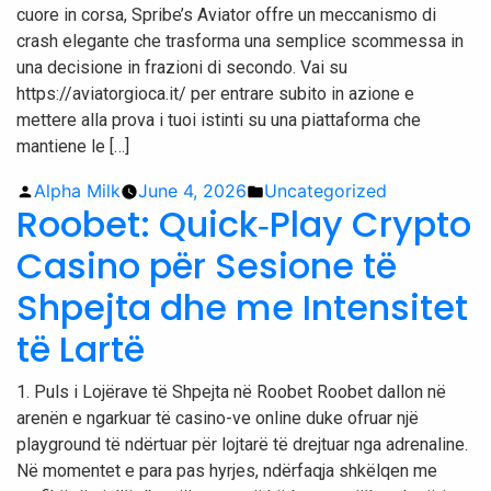
cuore in corsa, Spribe’s Aviator offre un meccanismo di
crash elegante che trasforma una semplice scommessa in
una decisione in frazioni di secondo. Vai su
https://aviatorgioca.it/ per entrare subito in azione e
mettere alla prova i tuoi istinti su una piattaforma che
mantiene le […]
Posted
Posted
Alpha Milk
June 4, 2026
Uncategorized
Roobet: Quick‑Play Crypto
by
in
Casino për Sesione të
Shpejta dhe me Intensitet
të Lartë
1. Puls i Lojërave të Shpejta në Roobet Roobet dallon në
arenën e ngarkuar të casino-ve online duke ofruar një
playground të ndërtuar për lojtarë të drejtuar nga adrenaline.
Në momentet e para pas hyrjes, ndërfaqja shkëlqen me