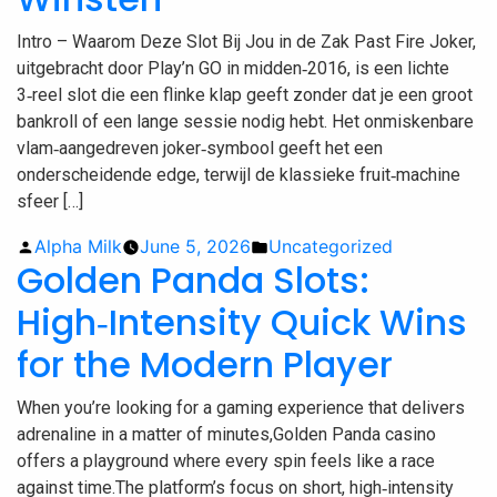
Intro – Waarom Deze Slot Bij Jou in de Zak Past Fire Joker,
uitgebracht door Play’n GO in midden‑2016, is een lichte
3‑reel slot die een flinke klap geeft zonder dat je een groot
bankroll of een lange sessie nodig hebt. Het onmiskenbare
vlam‑aangedreven joker‑symbool geeft het een
onderscheidende edge, terwijl de klassieke fruit‑machine
sfeer […]
Posted
Posted
Alpha Milk
June 5, 2026
Uncategorized
Golden Panda Slots:
by
in
High‑Intensity Quick Wins
for the Modern Player
When you’re looking for a gaming experience that delivers
adrenaline in a matter of minutes,Golden Panda casino
offers a playground where every spin feels like a race
against time.The platform’s focus on short, high‑intensity