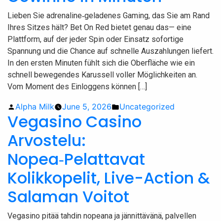
Lieben Sie adrenaline‑geladenes Gaming, das Sie am Rand
Ihres Sitzes hält? Bet On Red bietet genau das— eine
Plattform, auf der jeder Spin oder Einsatz sofortige
Spannung und die Chance auf schnelle Auszahlungen liefert.
In den ersten Minuten fühlt sich die Oberfläche wie ein
schnell bewegendes Karussell voller Möglichkeiten an.
Vom Moment des Einloggens können […]
Posted
Posted
Alpha Milk
June 5, 2026
Uncategorized
Vegasino Casino
by
in
Arvostelu:
Nopea‑Pelattavat
Kolikkopelit, Live-Action &
Salaman Voitot
Vegasino pitää tahdin nopeana ja jännittävänä, palvellen