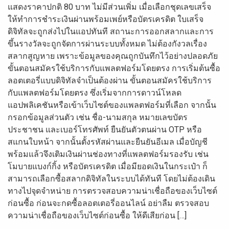
แสดงราคาปกติ 80 บาท ไม่มีส่วนเพิ่ม เมื่อเลือกชุดเลขเสร็จ
ให้ทำการชำระเงินผ่านพร้อมเพย์หรือบัตรเครดิต ใบเสร็จ
ดิจิทัลจะถูกส่งไปในแอปทันที สถานะการออกสลากและการ
ขึ้นรางวัลจะถูกจัดการผ่านระบบทั้งหมด ไม่ต้องกังวลเรื่อง
สลากสูญหาย เพราะข้อมูลของคุณถูกบันทึกไว้อย่างปลอดภัย
ขั้นตอนสมัครใช้บริการกับแพลตฟอร์มโดยตรง การเริ่มต้นซื้อ
ลอตเตอรี่แบบดิจิทัลจำเป็นต้องผ่าน ขั้นตอนสมัครใช้บริการ
กับแพลตฟอร์มโดยตรง ซึ่งเริ่มจากการดาวน์โหลด
แอปพลิเคชันหรือเข้าเว็บไซต์ของแพลตฟอร์มที่เลือก จากนั้น
กรอกข้อมูลส่วนตัว เช่น ชื่อ-นามสกุล หมายเลขบัตร
ประชาชน และเบอร์โทรศัพท์ ยืนยันตัวตนผ่าน OTP หรือ
สแกนใบหน้า จากนั้นตั้งรหัสผ่านและยืนยันอีเมล เมื่อบัญชี
พร้อมแล้วจึงเติมเงินผ่านช่องทางที่แพลตฟอร์มรองรับ เช่น
โมบายแบงก์กิ้ง หรือบัตรเครดิต เมื่อมียอดเงินในกระเป๋า ก็
สามารถเลือกซื้อสลากดิจิทัลในระบบได้ทันที โดยไม่ต้องเดิน
ทางไปจุดจำหน่าย การตรวจสอบความน่าเชื่อถือของเว็บไซต์
ก่อนซื้อ ก่อนจะกดซื้อลอตเตอรี่ออนไลน์ อย่าลืม ตรวจสอบ
ความน่าเชื่อถือของเว็บไซต์ก่อนซื้อ ให้ดีเสียก่อน […]