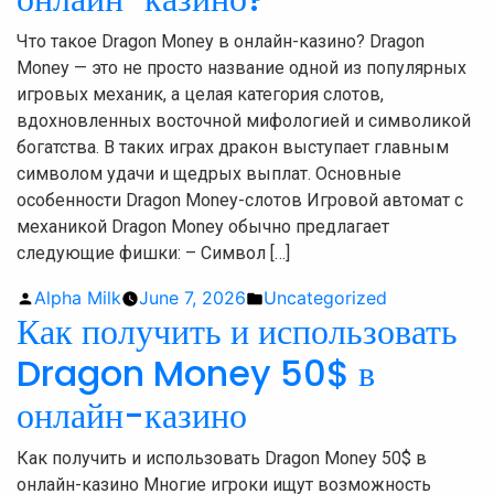
Что такое Dragon Money в онлайн-казино? Dragon
Money — это не просто название одной из популярных
игровых механик, а целая категория слотов,
вдохновленных восточной мифологией и символикой
богатства. В таких играх дракон выступает главным
символом удачи и щедрых выплат. Основные
особенности Dragon Money-слотов Игровой автомат с
механикой Dragon Money обычно предлагает
следующие фишки: – Символ […]
Posted
Posted
Alpha Milk
June 7, 2026
Uncategorized
Как получить и использовать
by
in
Dragon Money 50$ в
онлайн-казино
Как получить и использовать Dragon Money 50$ в
онлайн-казино Многие игроки ищут возможность