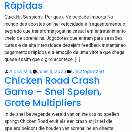
Rápidas
QuickHit Sessions: Por que a Velocidade Importa No
mundo das apostas online, velocidade é frequentemente o
segredo que transforma jogatina casual em entretenimento
cheio de adrenalina. Jogadores que entram para sessões
curtas e de alta intensidade desejam feedback instantâneo,
pagamentos rápidos e a emoção de uma vitória que chega
quase assim que o giro acontece. […]
Posted
Posted
Alpha Milk
June 4, 2026
Uncategorized
Chicken Road Crash
by
in
Game – Snel Spelen,
Grote Multipliers
In de snel‑bewegende wereld van online casino spellen
springt Chicken Road eruit als een crash‑stijl titel die
spelers beloont die houden van adrenaline en directe