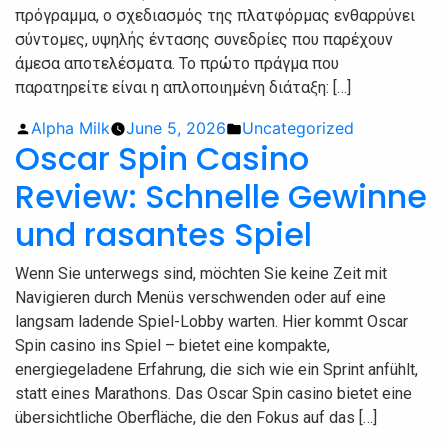
πρόγραμμα, ο σχεδιασμός της πλατφόρμας ενθαρρύνει
σύντομες, υψηλής έντασης συνεδρίες που παρέχουν
άμεσα αποτελέσματα. Το πρώτο πράγμα που
παρατηρείτε είναι η απλοποιημένη διάταξη: […]
Posted
Posted
Alpha Milk
June 5, 2026
Uncategorized
Oscar Spin Casino
by
in
Review: Schnelle Gewinne
und rasantes Spiel
Wenn Sie unterwegs sind, möchten Sie keine Zeit mit
Navigieren durch Menüs verschwenden oder auf eine
langsam ladende Spiel-Lobby warten. Hier kommt Oscar
Spin casino ins Spiel – bietet eine kompakte,
energiegeladene Erfahrung, die sich wie ein Sprint anfühlt,
statt eines Marathons. Das Oscar Spin casino bietet eine
übersichtliche Oberfläche, die den Fokus auf das […]