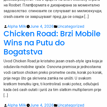
на Roobet. Платформата е дизајнирана за моментално
задоволство: спиновите се случуваат во милисекунди,
crash‑овите се завршуваат пред да се олади […]
Posted
Posted
Alpha Milk
June 4, 2026
Uncategorized
Chicken Road: Brzi Mobile
by
in
Wins na Putu do
Bogatstva
Uvod Chicken Road je kristalno jasan crash‑style igra koja je
oduševila mobilne igrače. Osnovna premisa je jednostavna:
vodi cartoon chicken preko prometne ceste, korak po korak,
prije nego što ga skrivena zamka ne uništi. U svakom
kratkom trenutku igre, ti kontroliraš svaki potez, odlučuješ
kada ćeš cash outati i juriš za tim slatkim multiplierom prije
[…]
Posted
Posted
Alpha Milk
June 4, 2026
Uncategorized