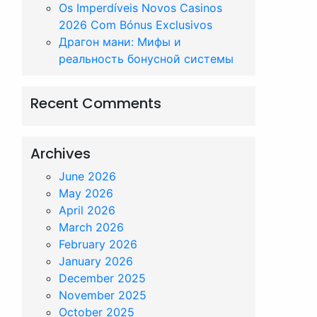
Os Imperdíveis Novos Casinos
2026 Com Bónus Exclusivos
Драгон мани: Мифы и
реальность бонусной системы
Recent Comments
Archives
June 2026
May 2026
April 2026
March 2026
February 2026
January 2026
December 2025
November 2025
October 2025