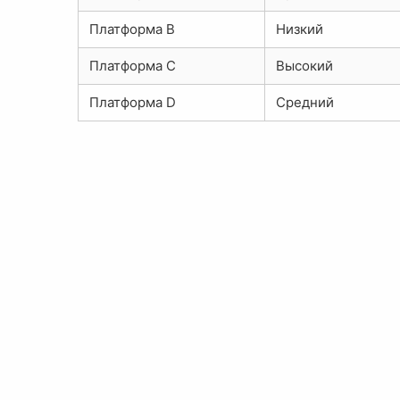
Платформа B
Низкий
Платформа C
Высокий
Платформа D
Средний