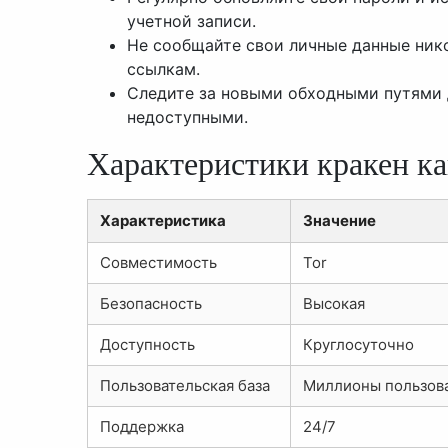
учетной записи.
Не сообщайте свои личные данные нико
ссылкам.
Следите за новыми обходными путями д
недоступными.
Характеристики кракен к
Характеристика
Значение
Совместимость
Tor
Безопасность
Высокая
Доступность
Круглосуточно
Пользовательская база
Миллионы пользов
Поддержка
24/7