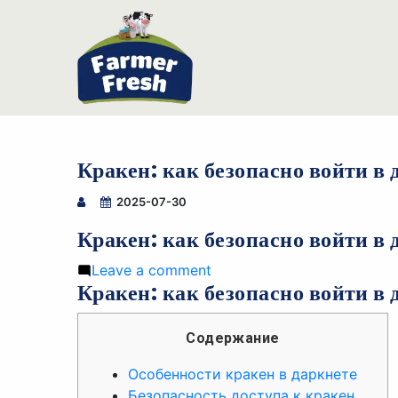
Кракен: как безопасно войти в 
2025-07-30
Кракен: как безопасно войти в 
on
Leave a comment
Кракен: как безопасно войти в 
Кракен:
как
безопасно
Содержание
войти
Особенности кракен в даркнете
в
Безопасность доступа к кракен
даркнет